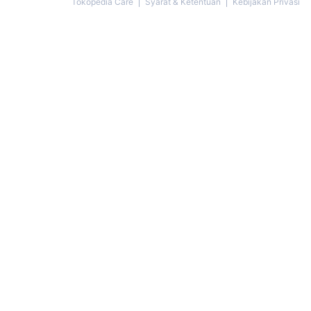
Tokopedia Care
Syarat & Ketentuan
Kebijakan Privasi